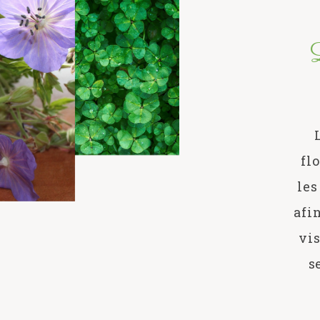
fl
les
afi
vis
s