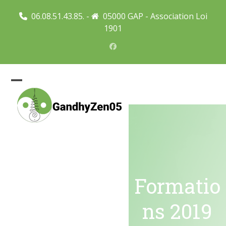
Skip
06.08.51.43.85. -
05000 GAP - Association Loi
to
1901
content
Facebook
Open
Close
mobile
mobile
menu
menu
Formatio
ns 2019