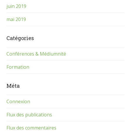
juin 2019
mai 2019
Catégories
Conférences & Médiumnité
Formation
Méta
Connexion
Flux des publications
Flux des commentaires